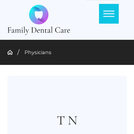
Physicians
T N