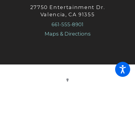
27750 Entertainment Dr.
Valencia, CA 91355
661-555-8901
Maps & Directions
© 2026 All Rights Reserved.
Site Map